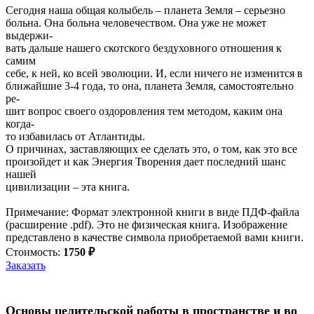
Сегодня наша общая колыбель – планета Земля – серьезно
больна. Она больна человечеством. Она уже не может
выдержи-
вать дальше нашего скотского бездуховного отношения к
самим
себе, к ней, ко всей эволюции. И, если ничего не изменится в
ближайшие 3-4 года, то она, планета Земля, самостоятельно
ре-
шит вопрос своего оздоровления тем методом, каким она
когда-
то избавилась от Атлантиды.
О причинах, заставляющих ее сделать это, о том, как это все
произойдет и как Энергия Творения дает последний шанс
нашей
цивилизации – эта книга.
Примечание: Формат электронной книги в виде ПДФ-файла
(расширение .pdf). Это не физическая книга. Изображение
представлено в качестве символа приобретаемой вами книги.
Стоимость:
1750 ₽
Заказать
Основы целительской работы в пространстве и во